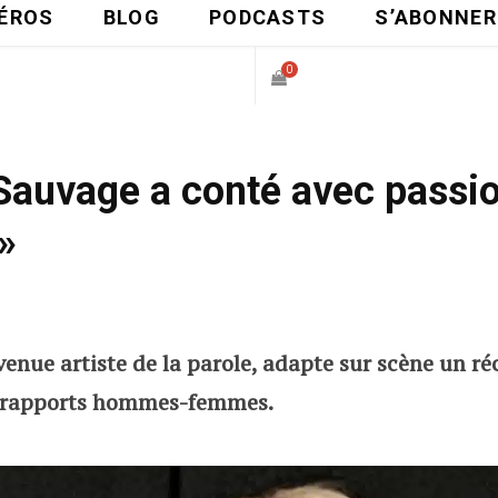
ÉROS
BLOG
PODCASTS
S’ABONNER
0
P
 Sauvage a conté avec passio
A
»
N
I
enue artiste de la parole, adapte sur scène un réc
E
s rapports hommes-femmes.
R
D