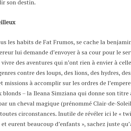
r son destin.
illeux
s les habits de Fat Frumos, se cache la benjamine 
reur lui demande d’envoyer à sa cour pour le servi
a vivre des aventures qui n’ont rien à envier à c
enres contre des loups, des lions, des hydres, de
 et missions à accomplir sur les ordres de l’empere
blonds – la Ileana Simziana qui donne son titre à l
ar un cheval magique (prénommé Clair-de-Soleil) 
outes circonstances. Inutile de révéler ici le « twi
nt et eurent beaucoup d’enfants », sachez juste qu