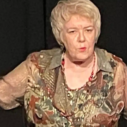
’
A
C
H
A
T
S