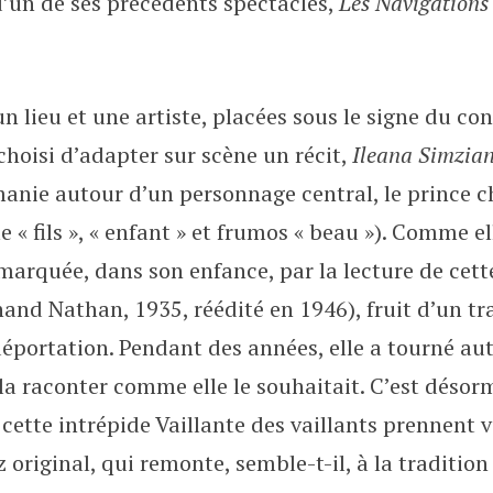
’un de ses précédents spectacles,
Les Navigations 
un lieu et une artiste, placées sous le signe du co
choisi d’adapter sur scène un récit,
Ileana Simziana
manie autour d’un personnage central, le prince 
ie « fils », « enfant » et frumos « beau »). Comme el
 marquée, dans son enfance, par la lecture de cett
and Nathan, 1935, réédité en 1946), fruit d’un tr
déportation. Pendant des années, elle a tourné aut
a raconter comme elle le souhaitait. C’est désorm
 cette intrépide Vaillante des vaillants prennent 
 original, qui remonte, semble-t-il, à la traditio