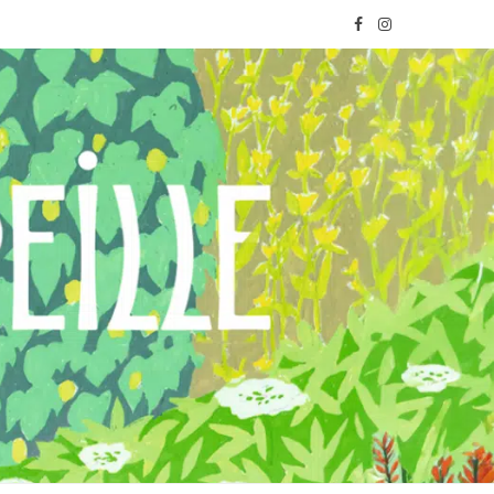
F
I
a
n
c
s
e
t
b
a
o
g
o
r
k
a
m