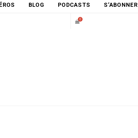
ÉROS
BLOG
PODCASTS
S’ABONNER
0
P
A
N
I
E
R
D