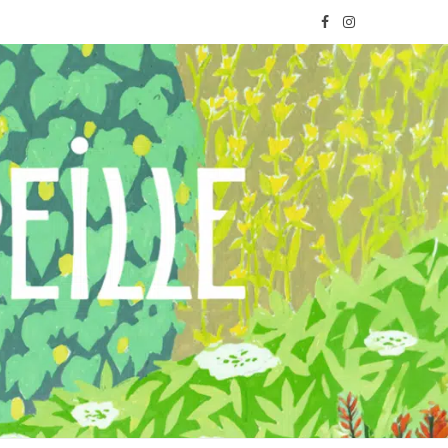
F
I
a
n
c
s
e
t
b
a
o
g
o
r
k
a
m