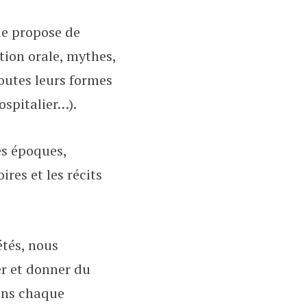
ue propose de
ition orale, mythes,
toutes leurs formes
ospitalier…).
es époques,
ires et les récits
étés, nous
er et donner du
dans chaque