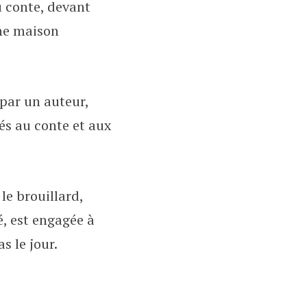
u conte, devant
une maison
 par un auteur,
és au conte et aux
le brouillard,
é, est engagée à
s le jour.