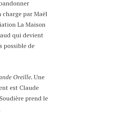
’abandonner
en charge par Maël
ociation La Maison
gaud qui devient
s possible de
ande Oreille
. Une
dent est Claude
 Soudière prend le
.