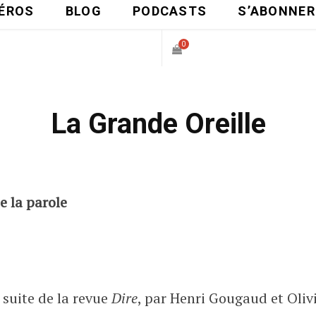
ÉROS
BLOG
PODCASTS
S’ABONNER
0
P
La Grande Oreille
A
N
I
e la parole
E
R
 suite de la revue
Dire
, par Henri Gougaud et Oliv
D