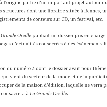
 à l’origine partie d’un important projet autour d
’
s structures dont une librairie située à Rennes, 
gistrements de conteurs sur CD, un festival, etc.
A
C
 Grande Oreille
publiait un dossier pris en charge
pages d’actualités consacrées à des évènements li
H
A
sion du numéro 3 dont le dossier avait pour thème 
T
 qui vient du secteur de la mode et de la publicit
S
uper de la maison d’édition, laquelle ne verra pa
e consacrera à
La Grande Oreille
.