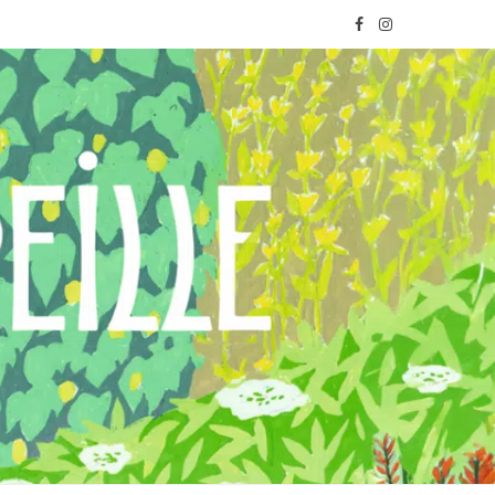
F
I
a
n
c
s
e
t
b
a
o
g
o
r
k
a
m