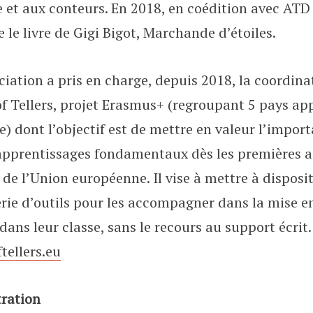
 et aux conteurs. En 2018, en coédition avec AT
’
e le livre de Gigi Bigot, Marchande d’étoiles.
A
ociation a pris en charge, depuis 2018, la coordina
C
f Tellers, projet Erasmus+ (regroupant 5 pays ap
 dont l’objectif est de mettre en valeur l’importa
H
 apprentissages fondamentaux dès les premières 
A
 de l’Union européenne. Il vise à mettre à disposi
rie d’outils pour les accompagner dans la mise en
T
 dans leur classe, sans le recours au support écrit
S
ellers.eu
tration