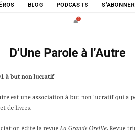
ÉROS
BLOG
PODCASTS
S’ABONNER
0
P
D’Une Parole à l’Autre
A
N
1 à but non lucratif
I
tre est une association à but non lucratif qui a p
E
et de livres.
R
ociation édite la revue
La Grande Oreille
. Revue tr
D