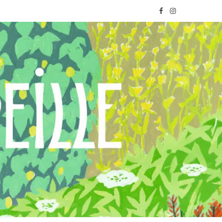
F
I
a
n
c
s
e
t
b
a
o
g
o
r
k
a
m