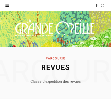
F
I
a
n
c
s
e
t
b
a
ARCOUR
PARCOURIR
o
g
REVUES
o
r
Classe d’expédition des revues
k
a
m