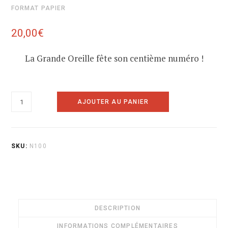
FORMAT PAPIER
20,00
€
La Grande Oreille fête son centième numéro !
quantité
AJOUTER AU PANIER
de
100
-
SKU:
N100
À
l'auberge
des
contes
DESCRIPTION
INFORMATIONS COMPLÉMENTAIRES