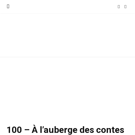
F
I
a
n
c
s
e
t
b
a
o
g
o
r
k
a
m
100 – À l’auberge des contes