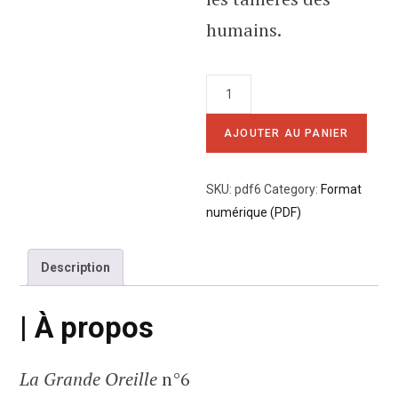
humains.
quantité
de
6
AJOUTER AU PANIER
-
L'arbre
SKU:
pdf6
Category:
Format
numérique (PDF)
Description
| À propos
La Grande Oreille
n°6