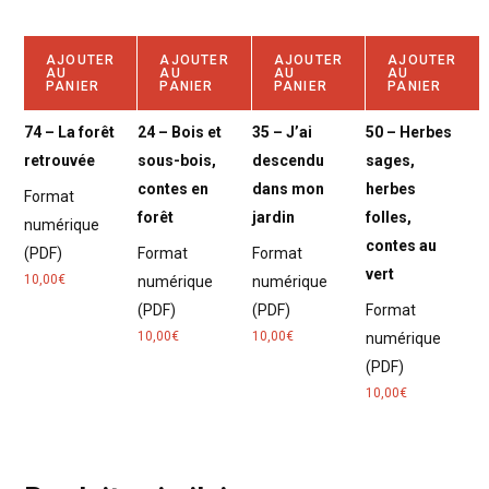
AJOUTER
AJOUTER
AJOUTER
AJOUTER
AU
AU
AU
AU
PANIER
PANIER
PANIER
PANIER
74 – La forêt
24 – Bois et
35 – J’ai
50 – Herbes
retrouvée
sous-bois,
descendu
sages,
contes en
dans mon
herbes
Format
forêt
jardin
folles,
numérique
contes au
(PDF)
Format
Format
vert
10,00
€
numérique
numérique
(PDF)
(PDF)
Format
10,00
€
10,00
€
numérique
(PDF)
10,00
€