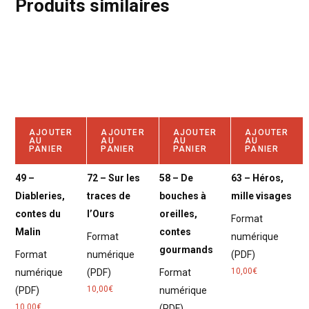
Produits similaires
AJOUTER
AJOUTER
AJOUTER
AJOUTER
AU
AU
AU
AU
PANIER
PANIER
PANIER
PANIER
49 –
72 – Sur les
58 – De
63 – Héros,
Diableries,
traces de
bouches à
mille visages
contes du
l’Ours
oreilles,
Format
Malin
contes
Format
numérique
gourmands
Format
numérique
(PDF)
10,00
€
numérique
(PDF)
Format
10,00
€
(PDF)
numérique
10,00
€
(PDF)