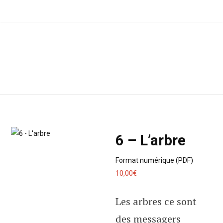
F
I
a
n
c
s
e
t
b
a
o
g
6 – L’arbre
o
r
Format numérique (PDF)
10,00
€
k
a
Les arbres ce sont
m
des messagers