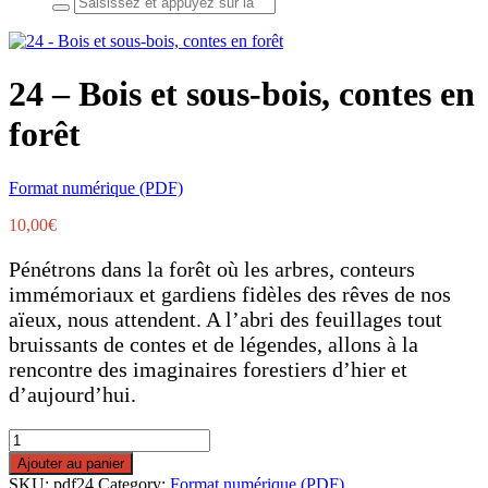
for:
24 – Bois et sous-bois, contes en
forêt
Format numérique (PDF)
10,00
€
Pénétrons dans la forêt où les arbres, conteurs
immémoriaux et gardiens fidèles des rêves de nos
aïeux, nous attendent. A l’abri des feuillages tout
bruissants de contes et de légendes, allons à la
rencontre des imaginaires forestiers d’hier et
d’aujourd’hui.
quantité
de
Ajouter au panier
24
SKU:
pdf24
Category:
Format numérique (PDF)