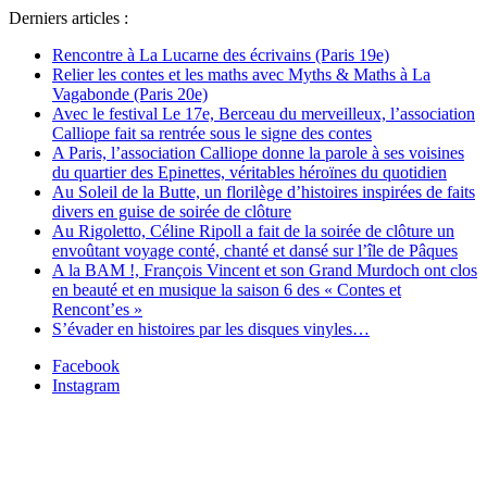
Derniers articles :
Rencontre à La Lucarne des écrivains (Paris 19e)
Relier les contes et les maths avec Myths & Maths à La
Vagabonde (Paris 20e)
Avec le festival Le 17e, Berceau du merveilleux, l’association
Calliope fait sa rentrée sous le signe des contes
A Paris, l’association Calliope donne la parole à ses voisines
du quartier des Epinettes, véritables héroïnes du quotidien
Au Soleil de la Butte, un florilège d’histoires inspirées de faits
divers en guise de soirée de clôture
Au Rigoletto, Céline Ripoll a fait de la soirée de clôture un
envoûtant voyage conté, chanté et dansé sur l’île de Pâques
A la BAM !, François Vincent et son Grand Murdoch ont clos
en beauté et en musique la saison 6 des « Contes et
Rencont’es »
S’évader en histoires par les disques vinyles…
Facebook
Instagram