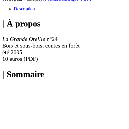
-
Bois
Description
et
sous-
| À propos
bois,
contes
en
La Grande Oreille
n°24
forêt
Bois et sous-bois, contes en forêt
été 2005
10 euros (PDF)
| Sommaire