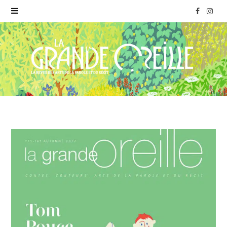
F
I
a
n
c
s
e
t
b
a
o
g
o
r
k
a
m