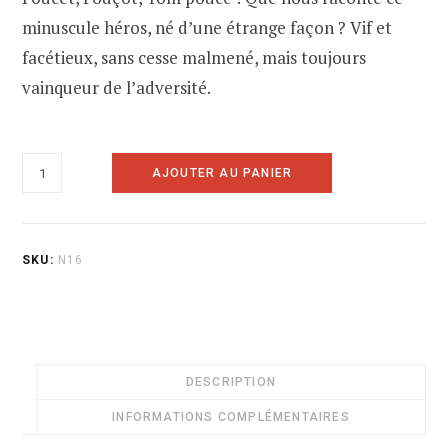
minuscule héros, né d’une étrange façon ? Vif et
facétieux, sans cesse malmené, mais toujours
vainqueur de l’adversité.
quantité
AJOUTER AU PANIER
de
71
-
SKU:
N16
Tom
Pouce
DESCRIPTION
INFORMATIONS COMPLÉMENTAIRES