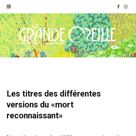
F
I
a
n
c
s
e
t
b
a
o
g
o
r
Les titres des différentes
k
a
versions du «mort
reconnaissant»
m