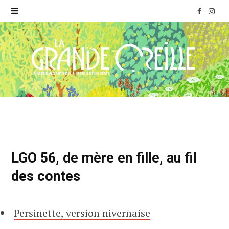
F
I
a
n
c
s
e
t
b
a
o
g
o
r
LGO 56, de mère en fille, au fil
k
a
des contes
m
Persinette, version nivernaise