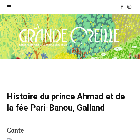
F
I
a
n
c
s
e
t
b
a
o
g
o
r
Histoire du prince Ahmad et de
k
a
la fée Pari-Banou, Galland
m
Conte