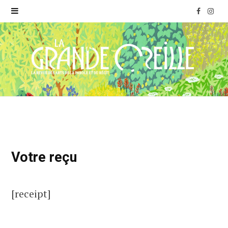
F
I
a
n
c
s
e
t
b
a
o
g
o
r
Votre reçu
k
a
m
[receipt]