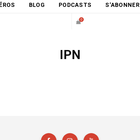
ÉROS
BLOG
PODCASTS
S’ABONNER
0
P
IPN
A
N
I
E
R
D