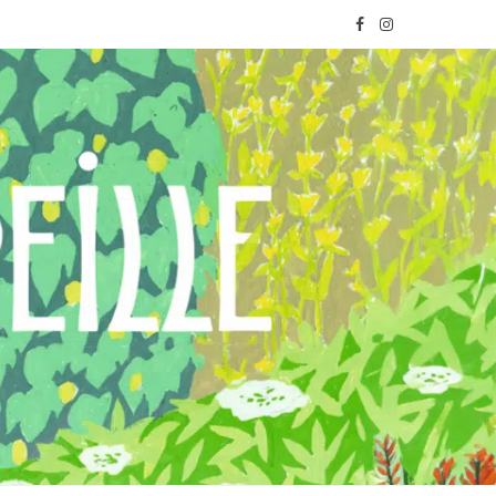
F
I
a
n
c
s
e
t
b
a
o
g
o
r
k
a
m