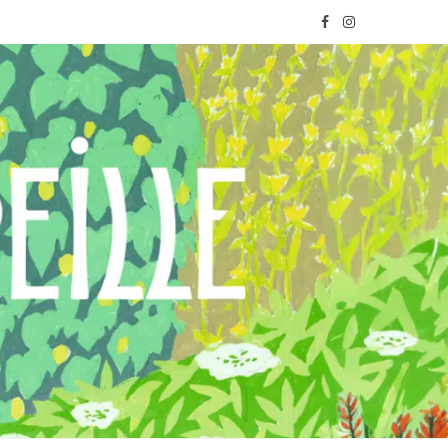
F
I
a
n
c
s
e
t
b
a
o
g
o
r
k
a
m