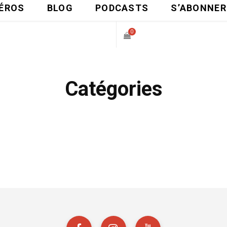
ÉROS
BLOG
PODCASTS
S’ABONNER
0
P
Catégories
A
N
I
E
R
D