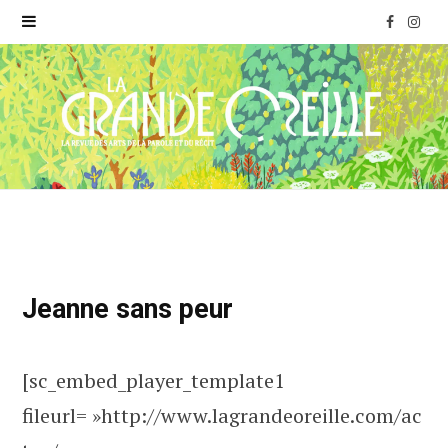
F
I
a
n
c
s
e
t
b
a
o
g
o
r
Jeanne sans peur
k
a
m
[sc_embed_player_template1
fileurl= »http://www.lagrandeoreille.com/ac