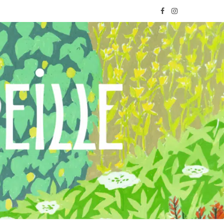
F
I
a
n
c
s
e
t
b
a
o
g
o
r
k
a
m