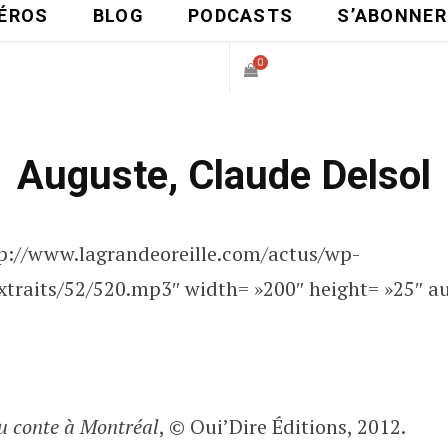
ÉROS
BLOG
PODCASTS
S’ABONNER
0
P
Auguste, Claude Delsol
A
N
tp://www.lagrandeoreille.com/actus/wp-
I
traits/52/520.mp3″ width= »200″ height= »25″ aut
E
R
u conte à Montréal
, © Oui’Dire Éditions, 2012.
D