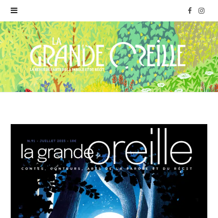
F
I
a
n
c
s
e
t
b
a
o
g
o
r
k
a
m