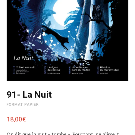
91- La Nuit
FORMAT PAPIER
18,00
€
On dit que la nuit « tombe ». Pourtant, ne glisse-t-