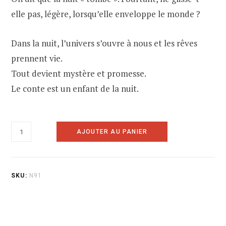
elle pas, légère, lorsqu’elle enveloppe le monde ?
Dans la nuit, l’univers s’ouvre à nous et les rêves
prennent vie.
Tout devient mystère et promesse.
Le conte est un enfant de la nuit.
quantité
AJOUTER AU PANIER
de
91-
La
SKU:
N91
Nuit