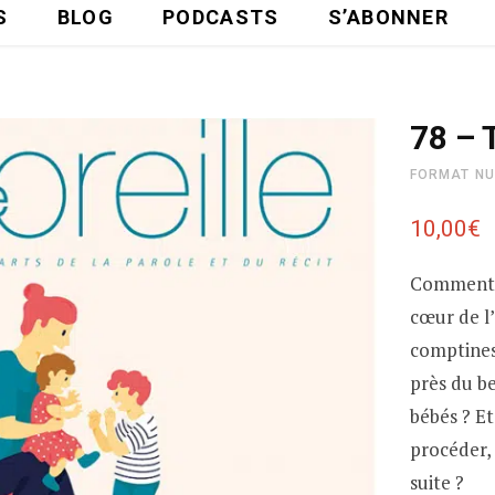
S
BLOG
PODCASTS
S’ABONNER
78 – 
FORMAT NU
10,00
€
Comment r
cœur de l’
comptines
près du b
bébés ? Et
procéder,
suite ?