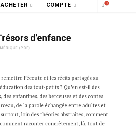
ACHETER
COMPTE
0
P
Trésors d’enfance
A
MÉRIQUE (PDF)
N
I
emettre l’écoute et les récits partagés au
E
éducation des tout-petits ? Qu’en est-il des
, des enfantines, des berceuses et des contes
R
erceau, de la parole échangée entre adultes et
 surtout, loin des théories abstraites, comment
D
 comment raconter concrètement, là, tout de
’