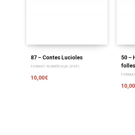
AJOUTER AU PANIER
87 – Contes Lucioles
50 – 
folle
FORMAT NUMÉRIQUE (PDF)
FORMAT
10,00
€
10,0