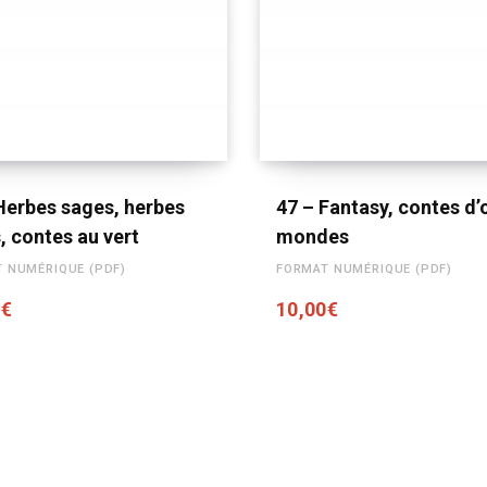
AJOUTER AU PANIER
AJOUTER AU PANIER
Herbes sages, herbes
47 – Fantasy, contes d’
s, contes au vert
mondes
 NUMÉRIQUE (PDF)
FORMAT NUMÉRIQUE (PDF)
0
€
10,00
€