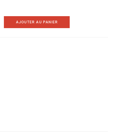
A
AJOUTER AU PANIER
C
H
8
A
T
S