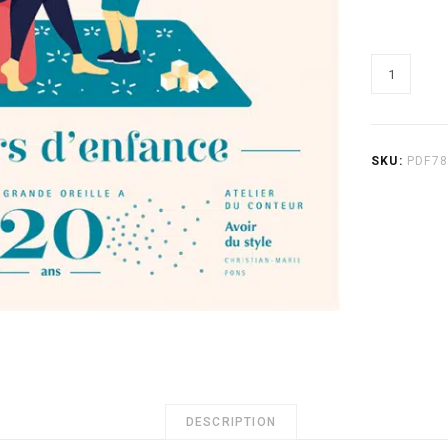
quantité
de
78
–
SKU:
PDF7
Trésors
d’enfance
DESCRIPTION