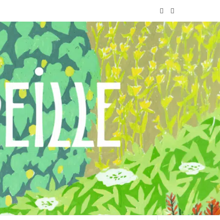
F
I
a
n
c
s
e
t
b
a
o
g
o
r
k
a
m