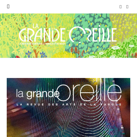
F
I
a
n
c
s
e
t
b
a
o
g
o
r
k
a
m