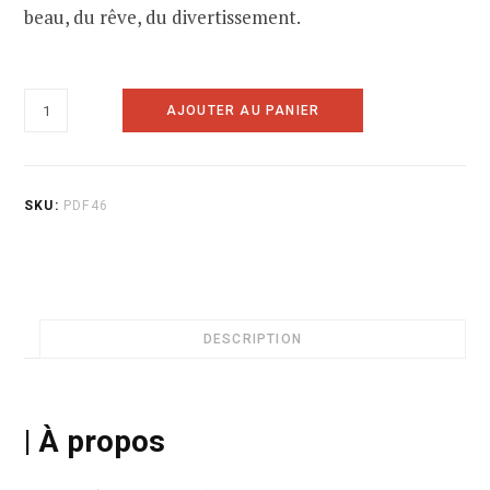
beau, du rêve, du divertissement.
quantité
AJOUTER AU PANIER
de
46
-
SKU:
PDF46
Fil
à
fil,
contes
à
DESCRIPTION
débobiner
| À propos