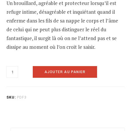
Un brouillard, agréable et protecteur lorsqu’il est
refuge intime, désagréable et inquiétant quand il
enferme dans les fils de sa nappe le corps et l’âme
de celui qui ne peut plus distinguer le réel du
fantastique, il surgit là où on ne l’attend pas et se
dissipe au moment où l’on croit le saisir.
quantité
AJOUTER AU PANIER
de
3
-
SKU:
PDF3
La
légende
du
brouillard