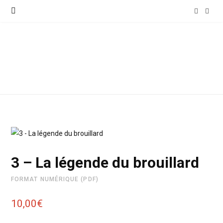
F
I
a
n
c
s
e
t
b
a
o
g
o
r
3 – La légende du brouillard
k
a
FORMAT NUMÉRIQUE (PDF)
m
10,00
€